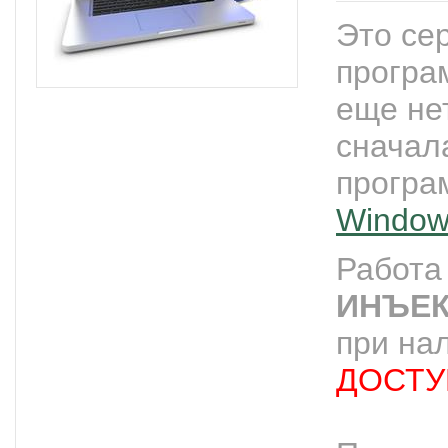
Это се
програ
еще не
сначал
прогр
Window
Работ
ИНЪЕ
при на
ДОСТУП