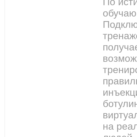
По ист
обучаю
Подклю
тренаж
получа
возмож
тренир
правил
инъекц
ботули
виртуа
на реа