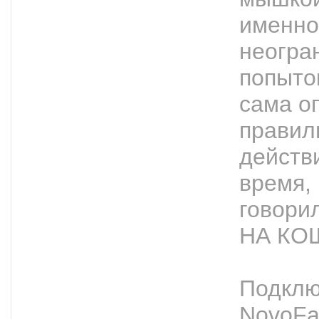
именно
неогра
попыто
сама о
правил
действ
время,
говор
НА КОШ
Подклю
NovoFa