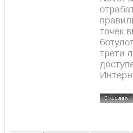
отраба
правил
точек 
ботуло
трети 
доступ
Интерн
В корзину