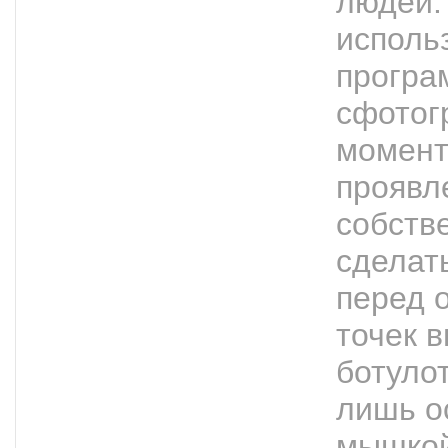
людей.
исполь
програ
сфотог
момент
проявл
собств
сделат
перед 
точек 
ботуло
лишь о
мышкой